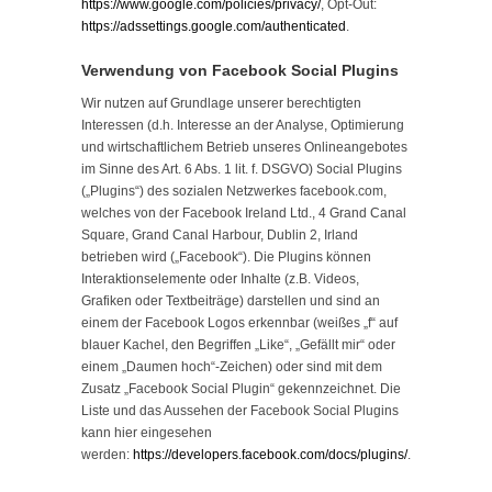
https://www.google.com/policies/privacy/
, Opt-Out:
https://adssettings.google.com/authenticated
.
Verwendung von Facebook Social Plugins
Wir nutzen auf Grundlage unserer berechtigten
Interessen (d.h. Interesse an der Analyse, Optimierung
und wirtschaftlichem Betrieb unseres Onlineangebotes
im Sinne des Art. 6 Abs. 1 lit. f. DSGVO) Social Plugins
(„Plugins“) des sozialen Netzwerkes facebook.com,
welches von der Facebook Ireland Ltd., 4 Grand Canal
Square, Grand Canal Harbour, Dublin 2, Irland
betrieben wird („Facebook“). Die Plugins können
Interaktionselemente oder Inhalte (z.B. Videos,
Grafiken oder Textbeiträge) darstellen und sind an
einem der Facebook Logos erkennbar (weißes „f“ auf
blauer Kachel, den Begriffen „Like“, „Gefällt mir“ oder
einem „Daumen hoch“-Zeichen) oder sind mit dem
Zusatz „Facebook Social Plugin“ gekennzeichnet. Die
Liste und das Aussehen der Facebook Social Plugins
kann hier eingesehen
werden:
https://developers.facebook.com/docs/plugins/
.