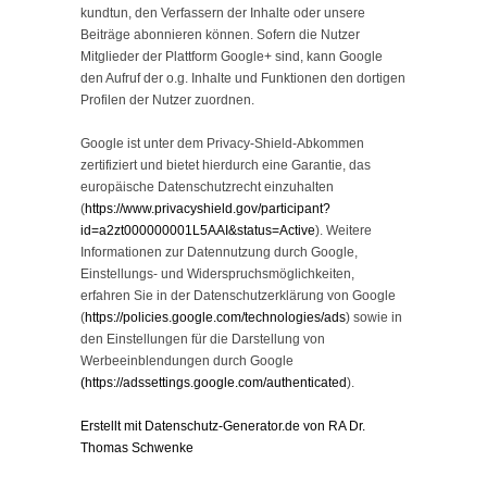
kundtun, den Verfassern der Inhalte oder unsere
Beiträge abonnieren können. Sofern die Nutzer
Mitglieder der Plattform Google+ sind, kann Google
den Aufruf der o.g. Inhalte und Funktionen den dortigen
Profilen der Nutzer zuordnen.
Google ist unter dem Privacy-Shield-Abkommen
zertifiziert und bietet hierdurch eine Garantie, das
europäische Datenschutzrecht einzuhalten
(
https://www.privacyshield.gov/participant?
id=a2zt000000001L5AAI&status=Active
). Weitere
Informationen zur Datennutzung durch Google,
Einstellungs- und Widerspruchsmöglichkeiten,
erfahren Sie in der Datenschutzerklärung von Google
(
https://policies.google.com/technologies/ads
) sowie in
den Einstellungen für die Darstellung von
Werbeeinblendungen durch Google
(https://adssettings.google.com/authenticated
).
Erstellt mit Datenschutz-Generator.de von RA Dr.
Thomas Schwenke