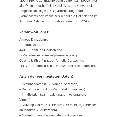
Media Profile auf (nachfolgend gemeinsam bezeichnet
als „Onlineangebot“). Im Hinblick auf die verwendeten
Begrifflichkeiten, wie z.B. „Verarbeitung“ oder
„Verantwortlicher“ verweisen wir auf die Definitionen im
Art. 4 der Datenschutzgrundverordnung (DSGVO).
Verantwortlicher
Annette Danzebrink
Hangeneystr. 203
44388 Dortmund Deutschland
E-Mailadresse: annette@danzebrink.org
Geschäftsführer/ Inhaber: Annette Danzebrink
Link zum Impressum: http://danzebrink.org/impressum/
Arten der verarbeiteten Daten:
– Bestandsdaten (z.B., Namen, Adressen).
– Kontaktdaten (z.B., E-Mail, Telefonnummern).
– Inhaltsdaten (z.B., Texteingaben, Fotografien,
Videos).
– Nutzungsdaten (z.B., besuchte Webseiten, Interesse
an Inhalten, Zugriffszeiten).
– Meta-/Kommunikationsdaten (z.B., Geräte-